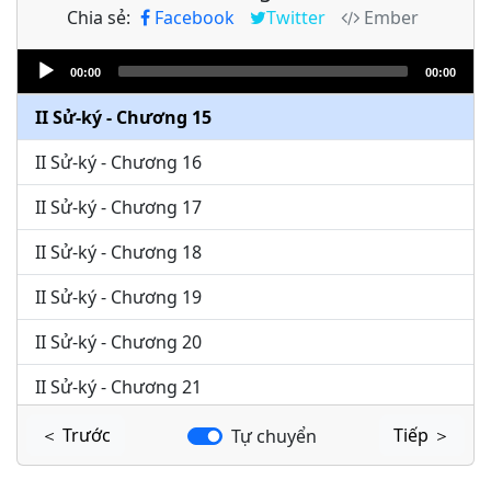
Chia sẻ:
Facebook
Twitter
Ember
II Sử-ký - Chương 13
Audio
II Sử-ký - Chương 14
00:00
00:00
Player
II Sử-ký - Chương 15
II Sử-ký - Chương 16
II Sử-ký - Chương 17
II Sử-ký - Chương 18
II Sử-ký - Chương 19
II Sử-ký - Chương 20
II Sử-ký - Chương 21
II Sử-ký - Chương 22
＜ Trước
Tiếp ＞
Tự chuyển
II Sử-ký - Chương 23