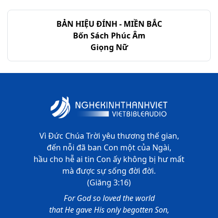
II Sử-ký - Chương 35
BẢN HIỆU ĐÍNH - MIỀN BẮC
II Sử-ký - Chương 36
Bốn Sách Phúc Âm
Giọng Nữ
Vì Đức Chúa Trời yêu thương thế gian,
đến nỗi đã ban Con một của Ngài,
hầu cho hễ ai tin Con ấy không bị hư mất
mà được sự sống đời đời.
(Giăng 3:16)
For God so loved the world
that He gave His only begotten Son,