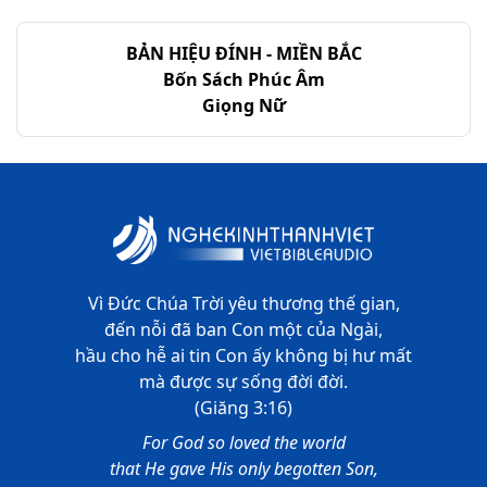
Thi-thiên - Chương 139
BẢN HIỆU ĐÍNH - MIỀN BẮC
Thi-thiên - Chương 140
Bốn Sách Phúc Âm
Giọng Nữ
Thi-thiên - Chương 141
Thi-thiên - Chương 142
Thi-thiên - Chương 143
Thi-thiên - Chương 144
Thi-thiên - Chương 145
Vì Đức Chúa Trời yêu thương thế gian,
đến nỗi đã ban Con một của Ngài,
Thi-thiên - Chương 146
hầu cho hễ ai tin Con ấy không bị hư mất
mà được sự sống đời đời.
Thi-thiên - Chương 147
(Giăng 3:16)
Thi-thiên - Chương 148
For God so loved the world
that He gave His only begotten Son,
Thi-thiên - Chương 149