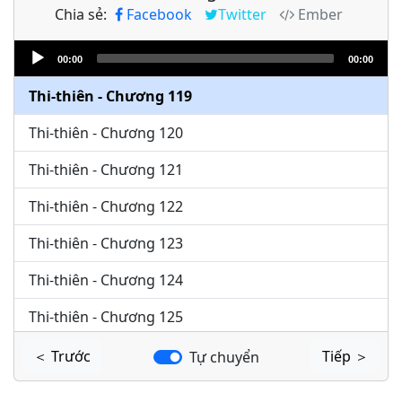
Chia sẻ:
Facebook
Twitter
Ember
Thi-thiên - Chương 117
Audio
Thi-thiên - Chương 118
00:00
00:00
Player
Thi-thiên - Chương 119
Thi-thiên - Chương 120
Thi-thiên - Chương 121
Thi-thiên - Chương 122
Thi-thiên - Chương 123
Thi-thiên - Chương 124
Thi-thiên - Chương 125
Thi-thiên - Chương 126
＜ Trước
Tiếp ＞
Tự chuyển
Thi-thiên - Chương 127