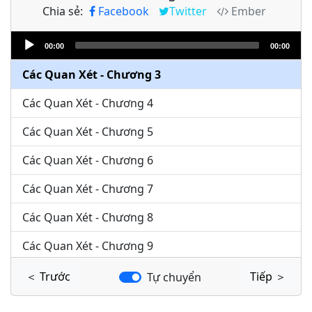
Chia sẻ:
Facebook
Twitter
Ember
Các Quan Xét - Chương 1
Audio
Các Quan Xét - Chương 2
00:00
00:00
Player
Các Quan Xét - Chương 3
Các Quan Xét - Chương 4
Các Quan Xét - Chương 5
Các Quan Xét - Chương 6
Các Quan Xét - Chương 7
Các Quan Xét - Chương 8
Các Quan Xét - Chương 9
Các Quan Xét - Chương 10
＜ Trước
Tiếp ＞
Tự chuyển
Các Quan Xét - Chương 11