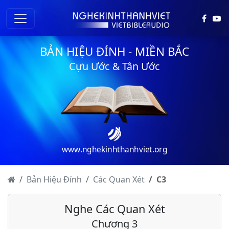
BẢN HIỆU ĐÍNH - MIỀN BẮC
Cựu Ước & Tân Ước
www.nghekinhthanhviet.org
Bản Hiệu Đính
Các Quan Xét
C
3
Nghe Các Quan Xét
Chương 3