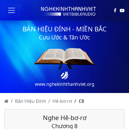
BẢN HIỆU ĐÍNH - MIỀN BẮC
Cựu Ước & Tân Ước
www.nghekinhthanhviet.org
Hê-bơ-rơ - Chương 1
Hê-bơ-rơ - Chương 2
Bản Hiệu Đính
Hê-bơ-rơ
C
8
Hê-bơ-rơ - Chương 3
Nghe Hê-bơ-rơ
Hê-bơ-rơ - Chương 4
Chương 8