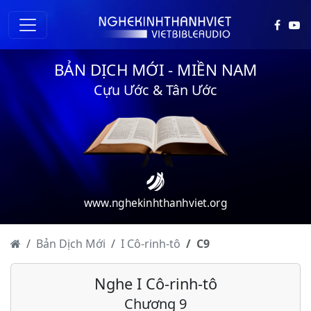
BẢN DỊCH MỚI - MIỀN NAM
Cựu Ước & Tân Ước
I Cô-rinh-tô - Chương 1
I Cô-rinh-tô - Chương 2
www.nghekinhthanhviet.org
I Cô-rinh-tô - Chương 3
I Cô-rinh-tô - Chương 4
Bản Dịch Mới
I Cô-rinh-tô
C
9
I Cô-rinh-tô - Chương 5
Nghe I Cô-rinh-tô
I Cô-rinh-tô - Chương 6
Chương 9