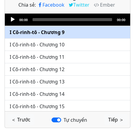
Chia sẻ:
Facebook
Twitter
Ember
I Cô-rinh-tô - Chương 7
Audio
I Cô-rinh-tô - Chương 8
00:00
00:00
Player
I Cô-rinh-tô - Chương 9
I Cô-rinh-tô - Chương 10
I Cô-rinh-tô - Chương 11
I Cô-rinh-tô - Chương 12
I Cô-rinh-tô - Chương 13
I Cô-rinh-tô - Chương 14
I Cô-rinh-tô - Chương 15
I Cô-rinh-tô - Chương 16
＜ Trước
Tiếp ＞
Tự chuyển