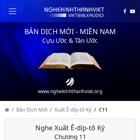
BẢN DỊCH MỚI - MIỀN NAM
Cựu Ước & Tân Ước
Xuất Ê-díp-tô Ký - Chương 1
Xuất Ê-díp-tô Ký - Chương 2
Xuất Ê-díp-tô Ký - Chương 3
Xuất Ê-díp-tô Ký - Chương 4
www.nghekinhthanhviet.org
Xuất Ê-díp-tô Ký - Chương 5
Xuất Ê-díp-tô Ký - Chương 6
Bản Dịch Mới
Xuất Ê-díp-tô Ký
C
11
Xuất Ê-díp-tô Ký - Chương 7
Nghe Xuất Ê-díp-tô Ký
Xuất Ê-díp-tô Ký - Chương 8
Chương 11