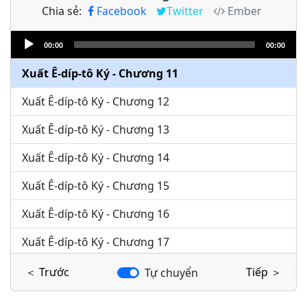
Chia sẻ:
Facebook
Twitter
Ember
Xuất Ê-díp-tô Ký - Chương 9
Audio
Xuất Ê-díp-tô Ký - Chương 10
00:00
00:00
Player
Xuất Ê-díp-tô Ký - Chương 11
Xuất Ê-díp-tô Ký - Chương 12
Xuất Ê-díp-tô Ký - Chương 13
Xuất Ê-díp-tô Ký - Chương 14
Xuất Ê-díp-tô Ký - Chương 15
Xuất Ê-díp-tô Ký - Chương 16
Xuất Ê-díp-tô Ký - Chương 17
Xuất Ê-díp-tô Ký - Chương 18
＜ Trước
Tiếp ＞
Tự chuyển
Xuất Ê-díp-tô Ký - Chương 19