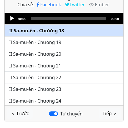
Chia sẻ:
Facebook
Twitter
Ember
II Sa-mu-ên - Chương 16
Audio
II Sa-mu-ên - Chương 17
00:00
00:00
Player
II Sa-mu-ên - Chương 18
II Sa-mu-ên - Chương 19
II Sa-mu-ên - Chương 20
II Sa-mu-ên - Chương 21
II Sa-mu-ên - Chương 22
II Sa-mu-ên - Chương 23
II Sa-mu-ên - Chương 24
＜ Trước
Tiếp ＞
Tự chuyển