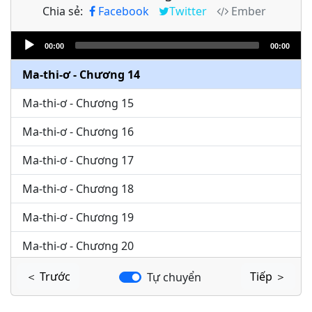
Chia sẻ:
Facebook
Twitter
Ember
Ma-thi-ơ - Chương 12
Audio
Ma-thi-ơ - Chương 13
00:00
00:00
Player
Ma-thi-ơ - Chương 14
Ma-thi-ơ - Chương 15
Ma-thi-ơ - Chương 16
Ma-thi-ơ - Chương 17
Ma-thi-ơ - Chương 18
Ma-thi-ơ - Chương 19
Ma-thi-ơ - Chương 20
Ma-thi-ơ - Chương 21
＜ Trước
Tiếp ＞
Tự chuyển
Ma-thi-ơ - Chương 22