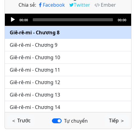
Chia sẻ:
Facebook
Twitter
Ember
Giê-rê-mi - Chương 6
Audio
Giê-rê-mi - Chương 7
00:00
00:00
Player
Giê-rê-mi - Chương 8
Giê-rê-mi - Chương 9
Giê-rê-mi - Chương 10
Giê-rê-mi - Chương 11
Giê-rê-mi - Chương 12
Giê-rê-mi - Chương 13
Giê-rê-mi - Chương 14
Giê-rê-mi - Chương 15
＜ Trước
Tiếp ＞
Tự chuyển
Giê-rê-mi - Chương 16