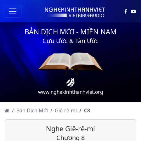
BẢN DỊCH MỚI - MIỀN NAM
Cựu Ước & Tân Ước
Giê-rê-mi - Chương 1
www.nghekinhthanhviet.org
Giê-rê-mi - Chương 2
Giê-rê-mi - Chương 3
Bản Dịch Mới
Giê-rê-mi
C
8
Giê-rê-mi - Chương 4
Nghe Giê-rê-mi
Giê-rê-mi - Chương 5
Chương 8