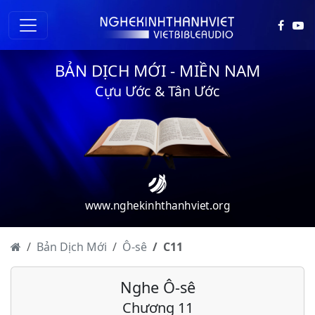
BẢN DỊCH MỚI - MIỀN NAM
Cựu Ước & Tân Ước
Ô-sê - Chương 1
www.nghekinhthanhviet.org
Ô-sê - Chương 2
Ô-sê - Chương 3
Bản Dịch Mới
Ô-sê
C
11
Ô-sê - Chương 4
Nghe Ô-sê
Ô-sê - Chương 5
Chương 11