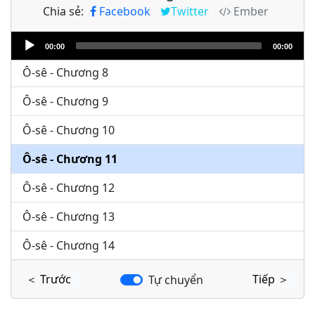
Chia sẻ:
Facebook
Twitter
Ember
Ô-sê - Chương 6
Audio
Ô-sê - Chương 7
00:00
00:00
Player
Ô-sê - Chương 8
Ô-sê - Chương 9
Ô-sê - Chương 10
Ô-sê - Chương 11
Ô-sê - Chương 12
Ô-sê - Chương 13
Ô-sê - Chương 14
＜ Trước
Tiếp ＞
Tự chuyển