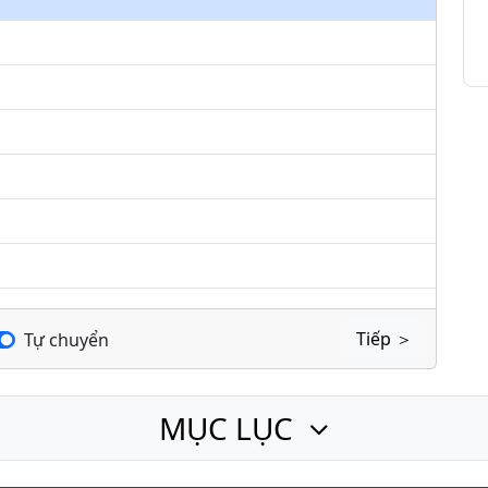
keys
to
increase
or
decrease
volume.
Tiếp ＞
Tự chuyển
MỤC LỤC