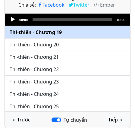
Chia sẻ:
Facebook
Twitter
Ember
Thi-thiên - Chương 17
Audio
Thi-thiên - Chương 18
00:00
00:00
Player
Thi-thiên - Chương 19
Thi-thiên - Chương 20
Thi-thiên - Chương 21
Thi-thiên - Chương 22
Thi-thiên - Chương 23
Thi-thiên - Chương 24
Thi-thiên - Chương 25
Thi-thiên - Chương 26
＜ Trước
Tiếp ＞
Tự chuyển
Thi-thiên - Chương 27