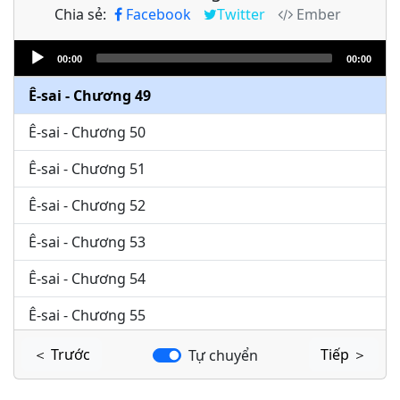
Chia sẻ:
Facebook
Twitter
Ember
Ê-sai - Chương 47
Audio
Ê-sai - Chương 48
00:00
00:00
Player
Ê-sai - Chương 49
Ê-sai - Chương 50
Ê-sai - Chương 51
Ê-sai - Chương 52
Ê-sai - Chương 53
Ê-sai - Chương 54
Ê-sai - Chương 55
Ê-sai - Chương 56
＜ Trước
Tiếp ＞
Tự chuyển
Ê-sai - Chương 57