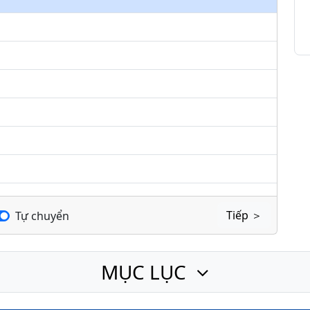
keys
to
increase
or
decrease
volume.
Tiếp ＞
Tự chuyển
MỤC LỤC