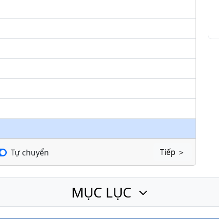
keys
to
increase
or
decrease
volume.
Tiếp ＞
Tự chuyển
MỤC LỤC