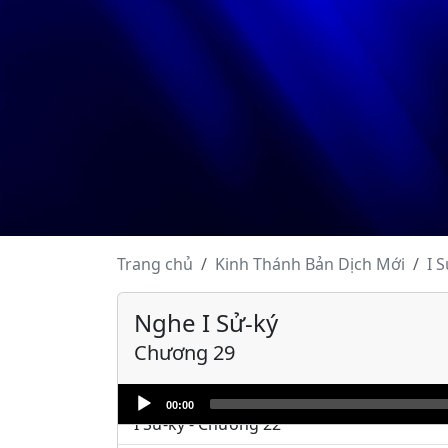
I Sử-ký - Chương 12
I Sử-ký - Chương 13
I Sử-ký - Chương 14
I Sử-ký - Chương 15
I Sử-ký - Chương 16
I Sử-ký - Chương 17
I Sử-ký - Chương 18
Trang chủ
Kinh Thánh
Bản Dịch Mới
I 
I Sử-ký - Chương 19
Nghe I Sử-ký
I Sử-ký - Chương 20
Chương 29
I Sử-ký - Chương 21
Audio
00:00
Player
I Sử-ký - Chương 22