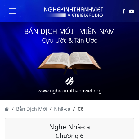
BẢN DỊCH MỚI - MIỀN NAM
Cựu Ước & Tân Ước
www.nghekinhthanhviet.org
Bản Dịch Mới
Nhã-ca
C
6
Nghe Nhã-ca
Chương 6