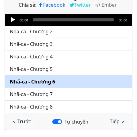
Chia sẻ:
Facebook
Twitter
Ember
Audio
Nhã-ca - Chương 1
00:00
00:00
Player
Nhã-ca - Chương 2
Nhã-ca - Chương 3
Nhã-ca - Chương 4
Nhã-ca - Chương 5
Nhã-ca - Chương 6
Nhã-ca - Chương 7
Nhã-ca - Chương 8
＜ Trước
Tiếp ＞
Tự chuyển