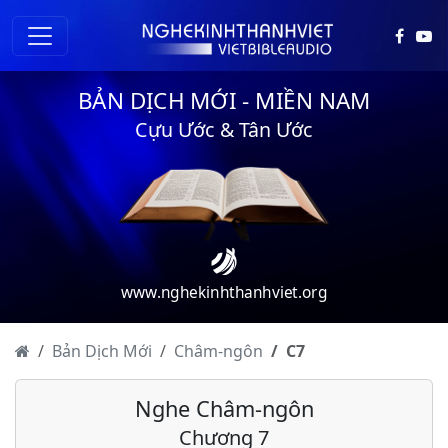
BẢN DỊCH MỚI - MIỀN NAM
Cựu Ước & Tân Ước
www.nghekinhthanhviet.org
Châm-ngôn - Chương 1
Châm-ngôn - Chương 2
Bản Dịch Mới
Châm-ngôn
C
7
Châm-ngôn - Chương 3
Nghe Châm-ngôn
Châm-ngôn - Chương 4
Chương 7