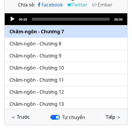
Chia sẻ:
Facebook
Twitter
Ember
Châm-ngôn - Chương 5
Audio
Châm-ngôn - Chương 6
00:00
00:00
Player
Châm-ngôn - Chương 7
Châm-ngôn - Chương 8
Châm-ngôn - Chương 9
Châm-ngôn - Chương 10
Châm-ngôn - Chương 11
Châm-ngôn - Chương 12
Châm-ngôn - Chương 13
Châm-ngôn - Chương 14
＜ Trước
Tiếp ＞
Tự chuyển
Châm-ngôn - Chương 15