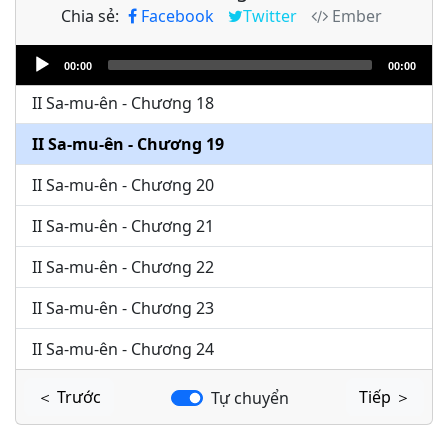
Chia sẻ:
Facebook
Twitter
Ember
II Sa-mu-ên - Chương 16
Audio
II Sa-mu-ên - Chương 17
00:00
00:00
Player
II Sa-mu-ên - Chương 18
II Sa-mu-ên - Chương 19
II Sa-mu-ên - Chương 20
II Sa-mu-ên - Chương 21
II Sa-mu-ên - Chương 22
II Sa-mu-ên - Chương 23
II Sa-mu-ên - Chương 24
＜ Trước
Tiếp ＞
Tự chuyển