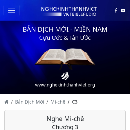
BẢN DỊCH MỚI - MIỀN NAM
Cựu Ước & Tân Ước
www.nghekinhthanhviet.org
Bản Dịch Mới
Mi-chê
C
3
Nghe Mi-chê
Chương 3