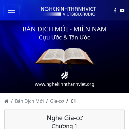
BẢN DỊCH MỚI - MIỀN NAM
Cựu Ước & Tân Ước
www.nghekinhthanhviet.org
Bản Dịch Mới
Gia-cơ
C
1
Nghe Gia-cơ
Chương 1