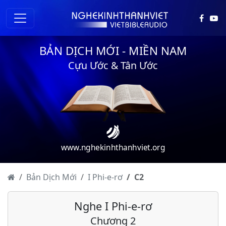
BẢN DỊCH MỚI - MIỀN NAM
Cựu Ước & Tân Ước
www.nghekinhthanhviet.org
Bản Dịch Mới
I Phi-e-rơ
C
2
Nghe I Phi-e-rơ
Chương 2