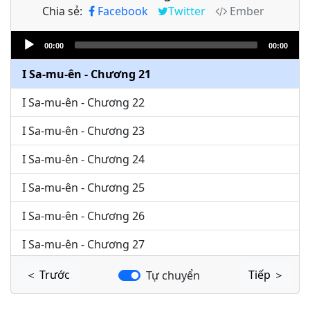
Chia sẻ:
Facebook
Twitter
Ember
I Sa-mu-ên - Chương 19
Audio
I Sa-mu-ên - Chương 20
00:00
00:00
Player
I Sa-mu-ên - Chương 21
I Sa-mu-ên - Chương 22
I Sa-mu-ên - Chương 23
I Sa-mu-ên - Chương 24
I Sa-mu-ên - Chương 25
I Sa-mu-ên - Chương 26
I Sa-mu-ên - Chương 27
I Sa-mu-ên - Chương 28
＜ Trước
Tiếp ＞
Tự chuyển
I Sa-mu-ên - Chương 29