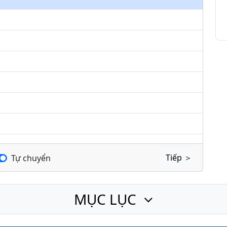
keys
to
increase
or
decrease
volume.
Tiếp ＞
Tự chuyển
MỤC LỤC