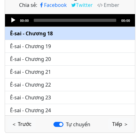
Chia sẻ:
Facebook
Twitter
Ember
Ê-sai - Chương 16
Audio
Ê-sai - Chương 17
00:00
00:00
Player
Ê-sai - Chương 18
Ê-sai - Chương 19
Ê-sai - Chương 20
Ê-sai - Chương 21
Ê-sai - Chương 22
Ê-sai - Chương 23
Ê-sai - Chương 24
Ê-sai - Chương 25
＜ Trước
Tiếp ＞
Tự chuyển
Ê-sai - Chương 26