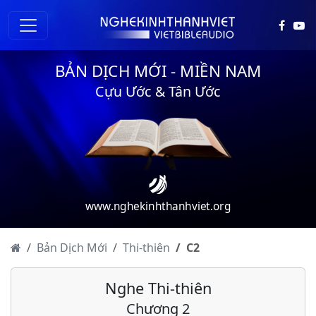
BẢN DỊCH MỚI - MIỀN NAM
Cựu Ước & Tân Ước
www.nghekinhthanhviet.org
Bản Dịch Mới
Thi-thiên
C
2
Nghe Thi-thiên
Chương 2