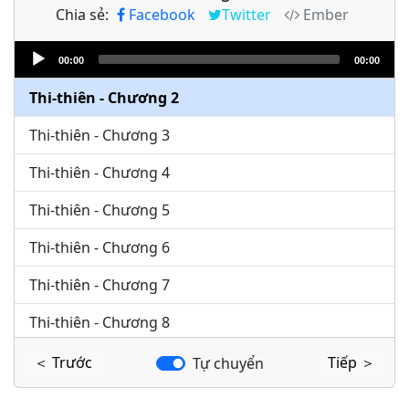
Chia sẻ:
Facebook
Twitter
Ember
Audio
Thi-thiên - Chương 1
00:00
00:00
Player
Thi-thiên - Chương 2
Thi-thiên - Chương 3
Thi-thiên - Chương 4
Thi-thiên - Chương 5
Thi-thiên - Chương 6
Thi-thiên - Chương 7
Thi-thiên - Chương 8
Thi-thiên - Chương 9
＜ Trước
Tiếp ＞
Tự chuyển
Thi-thiên - Chương 10