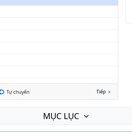
keys
to
increase
or
decrease
volume.
Tiếp ＞
Tự chuyển
MỤC LỤC