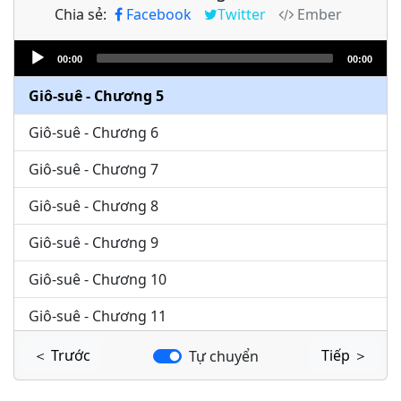
Chia sẻ:
Facebook
Twitter
Ember
Giô-suê - Chương 3
Audio
Giô-suê - Chương 4
00:00
00:00
Player
Giô-suê - Chương 5
Giô-suê - Chương 6
Giô-suê - Chương 7
Giô-suê - Chương 8
Giô-suê - Chương 9
Giô-suê - Chương 10
Giô-suê - Chương 11
Giô-suê - Chương 12
＜ Trước
Tiếp ＞
Tự chuyển
Giô-suê - Chương 13