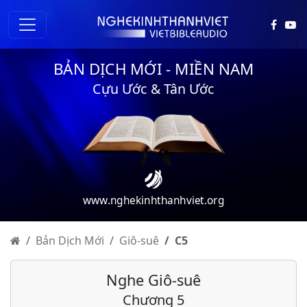
BẢN DỊCH MỚI - MIỀN NAM
Cựu Ước & Tân Ước
www.nghekinhthanhviet.org
Bản Dịch Mới
Giô-suê
C
5
Giô-suê - Chương 1
Nghe Giô-suê
Giô-suê - Chương 2
Chương 5