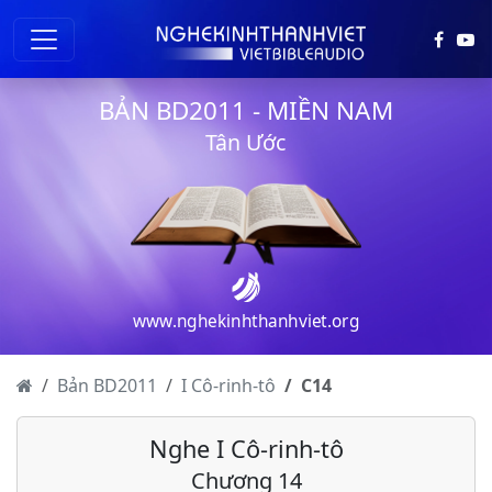
BẢN BD2011 - MIỀN NAM
Tân Ước
I Cô-rinh-tô - Chương 1
I Cô-rinh-tô - Chương 2
I Cô-rinh-tô - Chương 3
www.nghekinhthanhviet.org
I Cô-rinh-tô - Chương 4
I Cô-rinh-tô - Chương 5
Bản BD2011
I Cô-rinh-tô
C
14
I Cô-rinh-tô - Chương 6
Nghe I Cô-rinh-tô
I Cô-rinh-tô - Chương 7
Chương 14