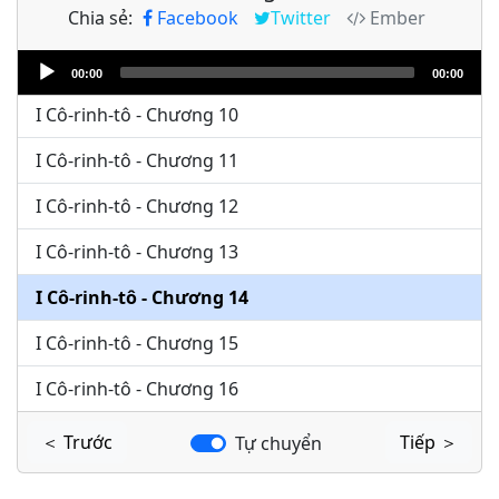
Chia sẻ:
Facebook
Twitter
Ember
I Cô-rinh-tô - Chương 8
Audio
I Cô-rinh-tô - Chương 9
00:00
00:00
Player
I Cô-rinh-tô - Chương 10
I Cô-rinh-tô - Chương 11
I Cô-rinh-tô - Chương 12
I Cô-rinh-tô - Chương 13
I Cô-rinh-tô - Chương 14
I Cô-rinh-tô - Chương 15
I Cô-rinh-tô - Chương 16
＜ Trước
Tiếp ＞
Tự chuyển