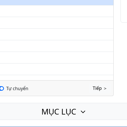
keys
to
increase
or
decrease
volume.
Tiếp ＞
Tự chuyển
MỤC LỤC