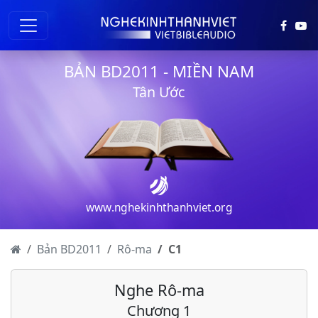
BẢN BD2011 - MIỀN NAM
Tân Ước
www.nghekinhthanhviet.org
Bản BD2011
Rô-ma
C
1
Nghe Rô-ma
Chương 1