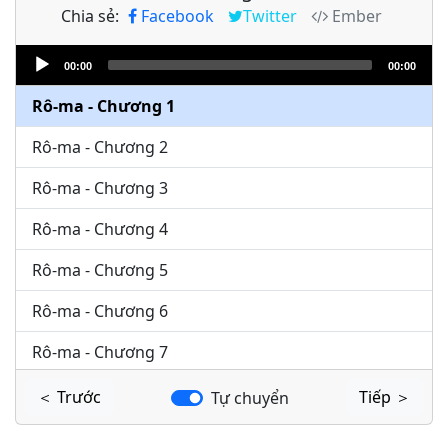
Chia sẻ:
Facebook
Twitter
Ember
Audio
00:00
00:00
Player
Rô-ma - Chương 1
Rô-ma - Chương 2
Rô-ma - Chương 3
Rô-ma - Chương 4
Rô-ma - Chương 5
Rô-ma - Chương 6
Rô-ma - Chương 7
Rô-ma - Chương 8
＜ Trước
Tiếp ＞
Tự chuyển
Rô-ma - Chương 9