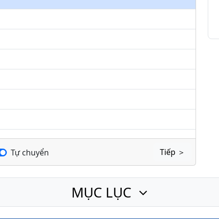
keys
to
increase
or
decrease
volume.
Tiếp ＞
Tự chuyển
MỤC LỤC