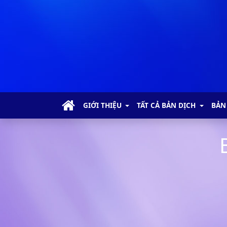
GIỚI THIỆU
TẤT CẢ BẢN DỊCH
BẢN