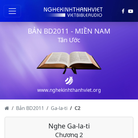
BẢN BD2011 - MIỀN NAM
Tân Ước
www.nghekinhthanhviet.org
Bản BD2011
Ga-la-ti
C
2
Nghe Ga-la-ti
Chương 2