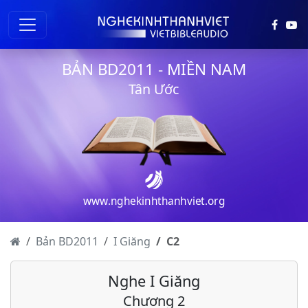
BẢN BD2011 - MIỀN NAM
Tân Ước
www.nghekinhthanhviet.org
Bản BD2011
I Giăng
C
2
Nghe I Giăng
Chương 2