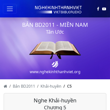
BẢN BD2011 - MIỀN NAM
Tân Ước
www.nghekinhthanhviet.org
Bản BD2011
Khải-huyền
C
5
Khải-huyền - Chương 1
Nghe Khải-huyền
Khải-huyền - Chương 2
Chương 5