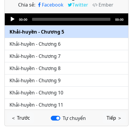
Chia sẻ:
Facebook
Twitter
Ember
Khải-huyền - Chương 3
Audio
Khải-huyền - Chương 4
00:00
00:00
Player
Khải-huyền - Chương 5
Khải-huyền - Chương 6
Khải-huyền - Chương 7
Khải-huyền - Chương 8
Khải-huyền - Chương 9
Khải-huyền - Chương 10
Khải-huyền - Chương 11
Khải-huyền - Chương 12
＜ Trước
Tiếp ＞
Tự chuyển
Khải-huyền - Chương 13