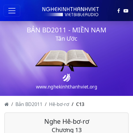
BẢN BD2011 - MIỀN NAM
Tân Ước
www.nghekinhthanhviet.org
Hê-bơ-rơ - Chương 1
Hê-bơ-rơ - Chương 2
Bản BD2011
Hê-bơ-rơ
C
13
Hê-bơ-rơ - Chương 3
Nghe Hê-bơ-rơ
Hê-bơ-rơ - Chương 4
Chương 13