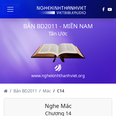
BẢN BD2011 - MIỀN NAM
Tân Ước
Mác - Chương 1
Mác - Chương 2
Mác - Chương 3
www.nghekinhthanhviet.org
Mác - Chương 4
Mác - Chương 5
Bản BD2011
Mác
C
14
Mác - Chương 6
Nghe Mác
Mác - Chương 7
Chương 14