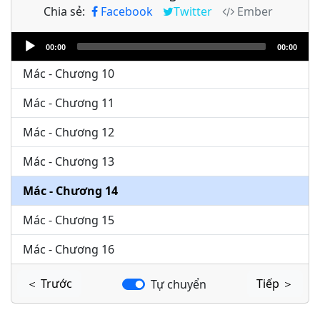
Chia sẻ:
Facebook
Twitter
Ember
Mác - Chương 8
Audio
Mác - Chương 9
00:00
00:00
Player
Mác - Chương 10
Mác - Chương 11
Mác - Chương 12
Mác - Chương 13
Mác - Chương 14
Mác - Chương 15
Mác - Chương 16
＜ Trước
Tiếp ＞
Tự chuyển