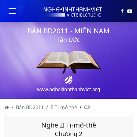
BẢN BD2011 - MIỀN NAM
Tân Ước
www.nghekinhthanhviet.org
Bản BD2011
II Ti-mô-thê
C
2
Nghe II Ti-mô-thê
Chương 2