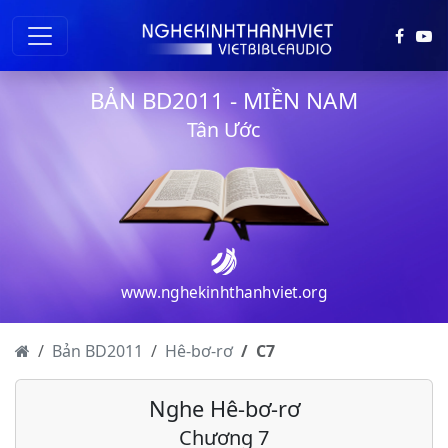
BẢN BD2011 - MIỀN NAM
Tân Ước
www.nghekinhthanhviet.org
Hê-bơ-rơ - Chương 1
Hê-bơ-rơ - Chương 2
Bản BD2011
Hê-bơ-rơ
C
7
Hê-bơ-rơ - Chương 3
Nghe Hê-bơ-rơ
Hê-bơ-rơ - Chương 4
Chương 7