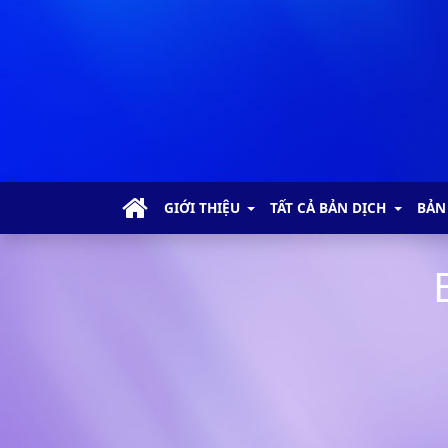
GIỚI THIỆU
TẤT CẢ BẢN DỊCH
BẢN