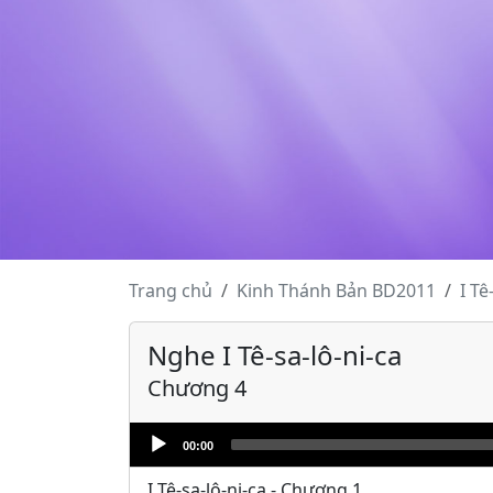
Trang chủ
Kinh Thánh
Bản BD2011
I Tê
Nghe I Tê-sa-lô-ni-ca
Chương 4
Audio
00:00
Player
I Tê-sa-lô-ni-ca - Chương 1