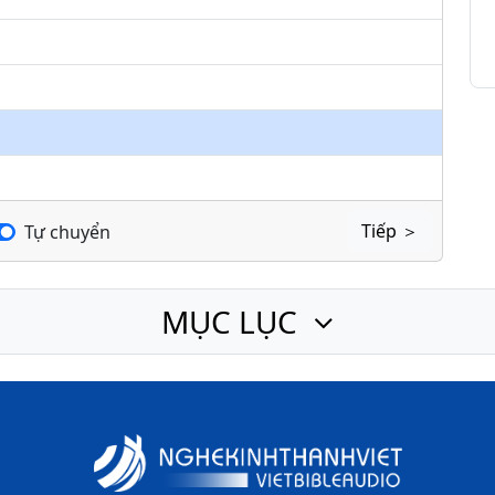
keys
to
increase
or
decrease
volume.
Tiếp ＞
Tự chuyển
MỤC LỤC