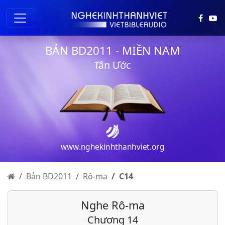
BẢN BD2011 - MIỀN NAM
Tân Ước
Rô-ma - Chương 1
Rô-ma - Chương 2
Rô-ma - Chương 3
www.nghekinhthanhviet.org
Rô-ma - Chương 4
Rô-ma - Chương 5
Bản BD2011
Rô-ma
C
14
Rô-ma - Chương 6
Nghe Rô-ma
Rô-ma - Chương 7
Chương 14