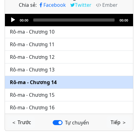
Chia sẻ:
Facebook
Twitter
Ember
Rô-ma - Chương 8
Audio
Rô-ma - Chương 9
00:00
00:00
Player
Rô-ma - Chương 10
Rô-ma - Chương 11
Rô-ma - Chương 12
Rô-ma - Chương 13
Rô-ma - Chương 14
Rô-ma - Chương 15
Rô-ma - Chương 16
＜ Trước
Tiếp ＞
Tự chuyển