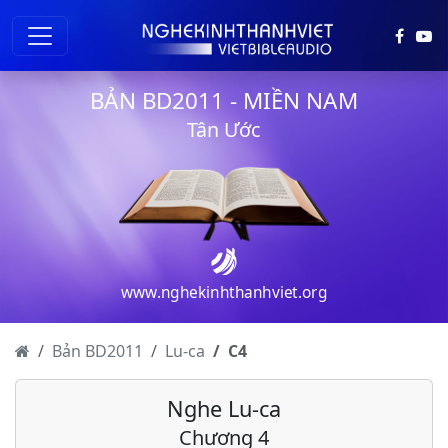
BẢN BD2011 - MIỀN NAM
Tân Ước
www.nghekinhthanhviet.org
Bản BD2011
Lu-ca
C
4
Nghe Lu-ca
Lu-ca - Chương 1
Chương 4