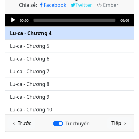
Chia sẻ:
Facebook
Twitter
Ember
Lu-ca - Chương 2
Audio
Lu-ca - Chương 3
00:00
00:00
Player
Lu-ca - Chương 4
Lu-ca - Chương 5
Lu-ca - Chương 6
Lu-ca - Chương 7
Lu-ca - Chương 8
Lu-ca - Chương 9
Lu-ca - Chương 10
Lu-ca - Chương 11
＜ Trước
Tiếp ＞
Tự chuyển
Lu-ca - Chương 12