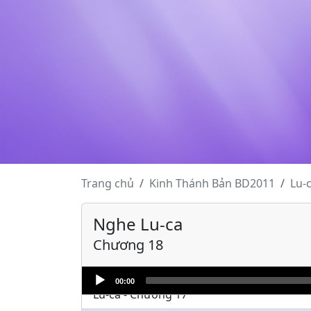
Lu-ca - Chương 7
Lu-ca - Chương 8
Lu-ca - Chương 9
Lu-ca - Chương 10
Lu-ca - Chương 11
Lu-ca - Chương 12
Lu-ca - Chương 13
Trang chủ
Kinh Thánh
Bản BD2011
Lu-
Lu-ca - Chương 14
Nghe Lu-ca
Lu-ca - Chương 15
Chương 18
Lu-ca - Chương 16
Audio
00:00
Player
Lu-ca - Chương 17