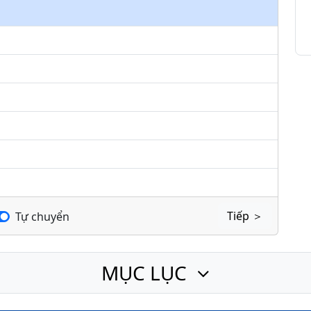
keys
to
increase
or
decrease
volume.
Tiếp ＞
Tự chuyển
MỤC LỤC