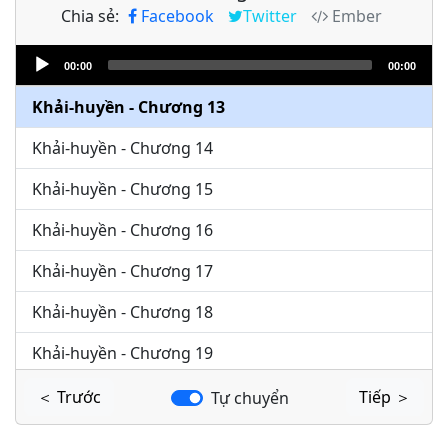
Chia sẻ:
Facebook
Twitter
Ember
Khải-huyền - Chương 11
Audio
Khải-huyền - Chương 12
00:00
00:00
Player
Khải-huyền - Chương 13
Khải-huyền - Chương 14
Khải-huyền - Chương 15
Khải-huyền - Chương 16
Khải-huyền - Chương 17
Khải-huyền - Chương 18
Khải-huyền - Chương 19
Khải-huyền - Chương 20
＜ Trước
Tiếp ＞
Tự chuyển
Khải-huyền - Chương 21