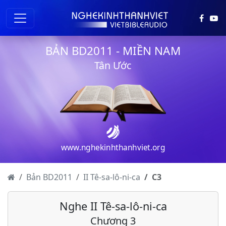
BẢN BD2011 - MIỀN NAM
Tân Ước
www.nghekinhthanhviet.org
Bản BD2011
II Tê-sa-lô-ni-ca
C
3
Nghe II Tê-sa-lô-ni-ca
Chương 3