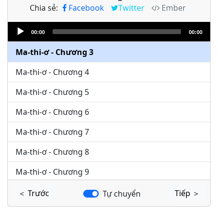
Chia sẻ:
Facebook
Twitter
Ember
Ma-thi-ơ - Chương 1
Audio
Ma-thi-ơ - Chương 2
00:00
00:00
Player
Ma-thi-ơ - Chương 3
Ma-thi-ơ - Chương 4
Ma-thi-ơ - Chương 5
Ma-thi-ơ - Chương 6
Ma-thi-ơ - Chương 7
Ma-thi-ơ - Chương 8
Ma-thi-ơ - Chương 9
Ma-thi-ơ - Chương 10
＜ Trước
Tiếp ＞
Tự chuyển
Ma-thi-ơ - Chương 11