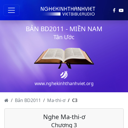
BẢN BD2011 - MIỀN NAM
Tân Ước
www.nghekinhthanhviet.org
Bản BD2011
Ma-thi-ơ
C
3
Nghe Ma-thi-ơ
Chương 3