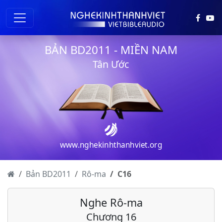
BẢN BD2011 - MIỀN NAM
Tân Ước
Rô-ma - Chương 1
Rô-ma - Chương 2
Rô-ma - Chương 3
www.nghekinhthanhviet.org
Rô-ma - Chương 4
Rô-ma - Chương 5
Bản BD2011
Rô-ma
C
16
Rô-ma - Chương 6
Nghe Rô-ma
Rô-ma - Chương 7
Chương 16