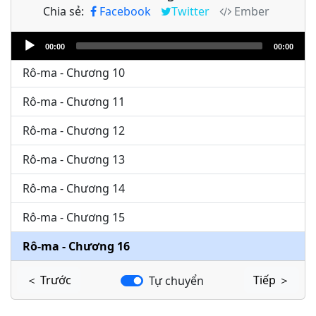
Chia sẻ:
Facebook
Twitter
Ember
Rô-ma - Chương 8
Audio
Rô-ma - Chương 9
00:00
00:00
Player
Rô-ma - Chương 10
Rô-ma - Chương 11
Rô-ma - Chương 12
Rô-ma - Chương 13
Rô-ma - Chương 14
Rô-ma - Chương 15
Rô-ma - Chương 16
＜ Trước
Tiếp ＞
Tự chuyển