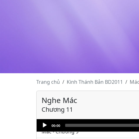
Mác - Chương 1
Mác - Chương 2
Mác - Chương 3
Mác - Chương 4
Mác - Chương 5
Trang chủ
Kinh Thánh
Bản BD2011
Má
Mác - Chương 6
Nghe Mác
Mác - Chương 7
Chương 11
Mác - Chương 8
Audio
00:00
Player
Mác - Chương 9