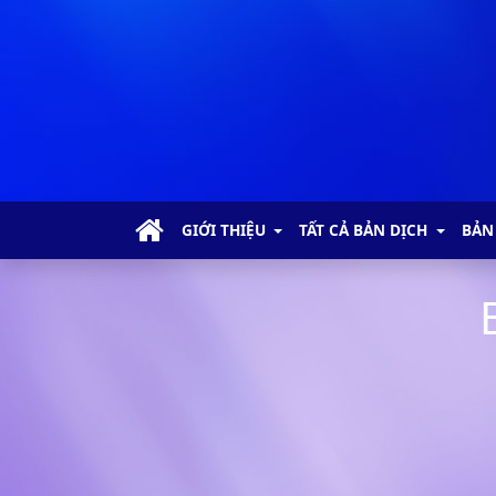
GIỚI THIỆU
TẤT CẢ BẢN DỊCH
BẢN