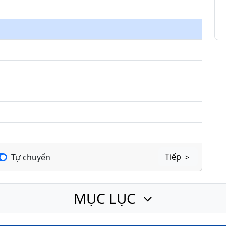
keys
to
increase
or
decrease
volume.
Tiếp ＞
Tự chuyển
MỤC LỤC