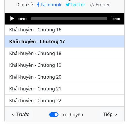
Chia sẻ:
Facebook
Twitter
Ember
Khải-huyền - Chương 14
Audio
Khải-huyền - Chương 15
00:00
00:00
Player
Khải-huyền - Chương 16
Khải-huyền - Chương 17
Khải-huyền - Chương 18
Khải-huyền - Chương 19
Khải-huyền - Chương 20
Khải-huyền - Chương 21
Khải-huyền - Chương 22
＜ Trước
Tiếp ＞
Tự chuyển