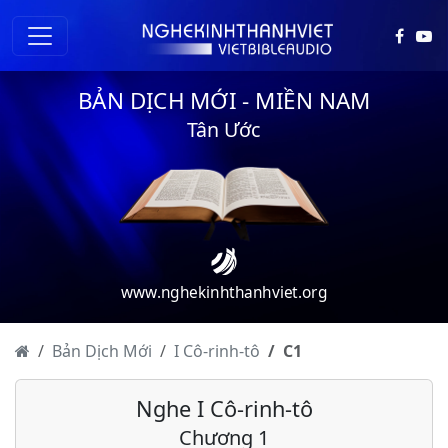
BẢN DỊCH MỚI - MIỀN NAM
Tân Ước
www.nghekinhthanhviet.org
Bản Dịch Mới
I Cô-rinh-tô
C
1
Nghe I Cô-rinh-tô
Chương 1