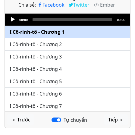
Chia sẻ:
Facebook
Twitter
Ember
Audio
00:00
00:00
Player
I Cô-rinh-tô - Chương 1
I Cô-rinh-tô - Chương 2
I Cô-rinh-tô - Chương 3
I Cô-rinh-tô - Chương 4
I Cô-rinh-tô - Chương 5
I Cô-rinh-tô - Chương 6
I Cô-rinh-tô - Chương 7
I Cô-rinh-tô - Chương 8
＜ Trước
Tiếp ＞
Tự chuyển
I Cô-rinh-tô - Chương 9