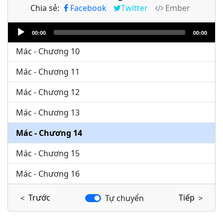
Chia sẻ:
Facebook
Twitter
Ember
Mác - Chương 8
Audio
Mác - Chương 9
00:00
00:00
Player
Mác - Chương 10
Mác - Chương 11
Mác - Chương 12
Mác - Chương 13
Mác - Chương 14
Mác - Chương 15
Mác - Chương 16
＜ Trước
Tiếp ＞
Tự chuyển