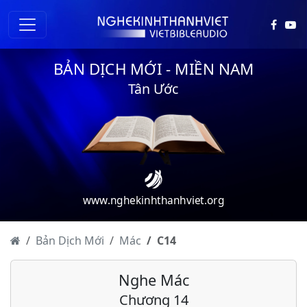
BẢN DỊCH MỚI - MIỀN NAM
Tân Ước
Mác - Chương 1
Mác - Chương 2
Mác - Chương 3
www.nghekinhthanhviet.org
Mác - Chương 4
Mác - Chương 5
Bản Dịch Mới
Mác
C
14
Mác - Chương 6
Nghe Mác
Mác - Chương 7
Chương 14